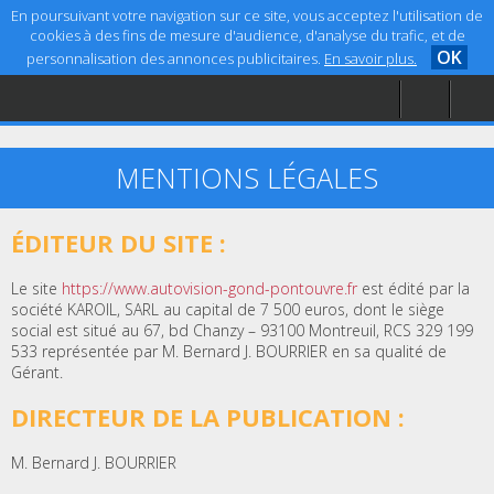
En poursuivant votre navigation sur ce site, vous acceptez l'utilisation de
cookies à des fins de mesure d'audience, d'analyse du trafic, et de
OK
personnalisation des annonces publicitaires.
En savoir plus.
Accueil
Aide
Mentions légales
MENTIONS LÉGALES
ÉDITEUR DU SITE :
Le site
https://www.autovision-gond-pontouvre.fr
est édité par la
société KAROIL, SARL au capital de 7 500 euros, dont le siège
social est situé au 67, bd Chanzy – 93100 Montreuil, RCS 329 199
533 représentée par M. Bernard J. BOURRIER en sa qualité de
Gérant.
DIRECTEUR DE LA PUBLICATION :
M. Bernard J. BOURRIER