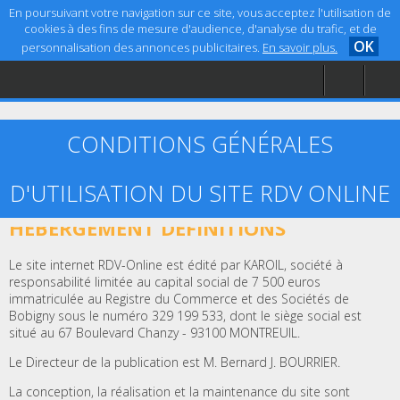
En poursuivant votre navigation sur ce site, vous acceptez l'utilisation de
cookies à des fins de mesure d'audience, d'analyse du trafic, et de
OK
personnalisation des annonces publicitaires.
En savoir plus.
Accueil
Aide
Mentions légales
CONDITIONS GÉNÉRALES
D'UTILISATION DU SITE RDV ONLINE
ARTICLE 1 – ÉDITEUR, CRÉATION ET
HÉBERGEMENT DÉFINITIONS
Le site internet RDV-Online est édité par KAROIL, société à
responsabilité limitée au capital social de 7 500 euros
immatriculée au Registre du Commerce et des Sociétés de
Bobigny sous le numéro 329 199 533, dont le siège social est
situé au 67 Boulevard Chanzy - 93100 MONTREUIL.
Le Directeur de la publication est M. Bernard J. BOURRIER.
La conception, la réalisation et la maintenance du site sont