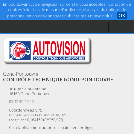
En poursuivant votre navigation sur ce site, vous acceptez l'utilisation de
cookies à des fins de mesure d'audience, d'analyse du trafic, et de
OK
personnalisation des annonces publicitaires.
En savoir plus.
Accueil
Aide
Mentions légales
Gond-Pontouvre
CONTRÔLE TECHNIQUE GOND-PONTOUVRE
38 Rue Saint-Antoine
16160
Gond-Pontouvre
05 45 39 49 40
Coordonnées GPS :
45,660605 (45°39'38,18")
Latitude :
0,164159 (0°9'50,97")
Longitude :
Cet établissement autorise le paiement en ligne