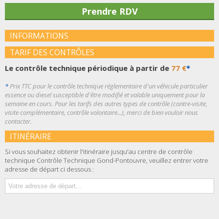
Prendre RDV
INFORMATIONS
TARIF DES CONTRÔLES
Le contrôle technique périodique à partir de
77 €
*
*
Prix TTC pour le contrôle technique réglementaire d'un véhicule particulier
essence ou diesel susceptible d'être modifié et valable uniquement pour la
semaine en cours. Pour les tarifs des autres types de contrôle (contre-visite,
visite complémentaire, contrôle volontaire...), merci de bien vouloir nous
contacter.
ITINÉRAIRE
Si vous souhaitez obtenir l'itinéraire jusqu'au centre de contrôle
technique Contrôle Technique Gond-Pontouvre, veuillez entrer votre
adresse de départ ci dessous :